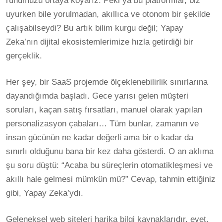
ruhumuzu ortaya koyarız. Peki ya bu platformlar, biz
uyurken bile yorulmadan, akıllıca ve otonom bir şekilde
çalışabilseydi? Bu artık bilim kurgu değil; Yapay
Zeka’nın dijital ekosistemlerimize hızla getirdiği bir
gerçeklik.
Her şey, bir SaaS projemde ölçeklenebilirlik sınırlarına
dayandığımda başladı. Gece yarısı gelen müşteri
soruları, kaçan satış fırsatları, manuel olarak yapılan
personalizasyon çabaları… Tüm bunlar, zamanın ve
insan gücünün ne kadar değerli ama bir o kadar da
sınırlı olduğunu bana bir kez daha gösterdi. O an aklıma
şu soru düştü: “Acaba bu süreçlerin otomatikleşmesi ve
akıllı hale gelmesi mümkün mü?” Cevap, tahmin ettiğiniz
gibi, Yapay Zeka’ydı.
Geleneksel web siteleri harika bilgi kaynaklarıdır, evet.