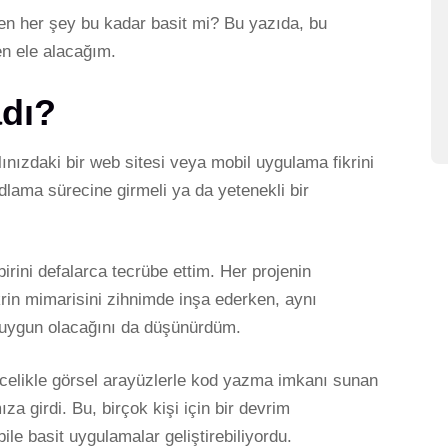
en her şey bu kadar basit mi? Bu yazıda, bu
en ele alacağım.
adı?
nızdaki bir web sitesi veya mobil uygulama fikrini
dlama sürecine girmeli ya da yetenekli bir
rini defalarca tecrübe ettim. Her projenin
krin mimarisini zihnimde inşa ederken, aynı
 uygun olacağını da düşünürdüm.
öncelikle görsel arayüzlerle kod yazma imkanı sunan
za girdi. Bu, birçok kişi için bir devrim
bile basit uygulamalar geliştirebiliyordu.