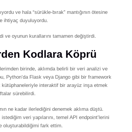
alıyordu ve hala “sürükle-bırak” mantığının ötesine
ne ihtiyaç duyuluyordu.
i ve oyunun kurallarını tamamen değiştirdi.
erden Kodlara Köprü
imden birinde, aklımda belirli bir veri analizi ve
u, Python’da Flask veya Django gibi bir framework
 kütüphaneleriyle interaktif bir arayüz inşa etmek
alar sürebilirdi.
nın ne kadar ilerlediğini denemek aklıma düştü.
istediğim veri yapılarını, temel API endpoint’lerini
e oluşturabildiğimi fark ettim.