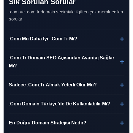
Sık Sorulan Sorular
.com ve .com.tr domain seçimiyle ilgili en çok merak edilen
sorular
+
.com Mu Daha Iyi, .com.tr Mi?
Bu tamamen hedef kitlene bağlıdır. Global bir marka
.com.tr Domain SEO Açısından Avantaj Sağlar
hedefliyorsan
.com
, Türkiye odaklı çalışıyorsan
.com.tr
+
Mı?
daha mantıklıdır. En doğru strateji ise mümkünse ikisini
birden almaktır.
Evet, Türkiye hedefli projelerde
.com.tr
uzantısı yerel
+
Sadece .com.tr Almak Yeterli Olur Mu?
güven ve coğrafi hedefleme açısından avantaj sağlayabilir.
Özellikle Türkiye pazarına çalışan işletmeler için olumlu bir
Teknik olarak olabilir, ancak marka koruması açısından
sinyal oluşturur.
+
.com Domain Türkiye’de De Kullanılabilir Mi?
yeterli olmayabilir. Eğer
.com
uzantısını almazsan, ileride
başka biri aynı marka adını bu uzantıyla alabilir ve bu
Evet, elbette kullanılabilir. Türkiye’de faaliyet gösteren
durum marka karışıklığına yol açabilir.
+
En Doğru Domain Stratejisi Nedir?
birçok marka
.com
domain kullanır. Ancak yerel güven
algısı ve Türkiye odaklı konumlandırma istiyorsan
.com.tr