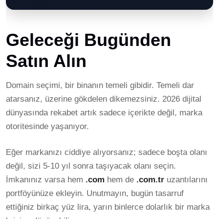
En profesyonel yaklaşım, marka adının hem
.com
hem de
daha avantajlı olabilir.
.com.tr
versiyonunu almaktır. Ana domain olarak birini
kullanıp diğerini yönlendirmek, hem marka güvenliği hem
Geleceği Bugünden
de uzun vadeli büyüme açısından akıllıca bir adımdır.
Satın Alın
Domain seçimi, bir binanın temeli gibidir. Temeli dar
atarsanız, üzerine gökdelen dikemezsiniz. 2026 dijital
dünyasında rekabet artık sadece içerikte değil, marka
otoritesinde yaşanıyor.
Eğer markanızı ciddiye alıyorsanız; sadece boşta olanı
değil, sizi 5-10 yıl sonra taşıyacak olanı seçin.
İmkanınız varsa hem
.com
hem de
.com.tr
uzantılarını
portföyünüze ekleyin. Unutmayın, bugün tasarruf
ettiğiniz birkaç yüz lira, yarın binlerce dolarlık bir marka