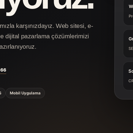
W
Pr
mızla karşınızdayız. Web sitesi, e-
e dijital pazarlama çözümlerimizi
G
azırlanıyoruz.
SE
 66
S
CR
S
Mobil Uygulama