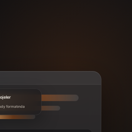
ojeler
udy formatında