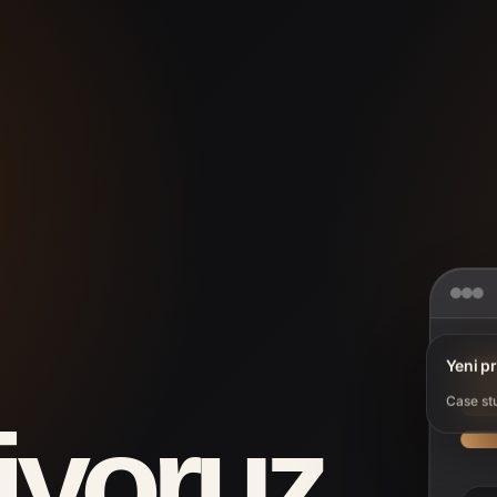
Yeni pr
Case st
iyoruz.