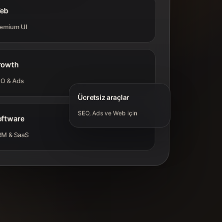
eb
emium UI
rowth
O & Ads
Ücretsiz araçlar
SEO, Ads ve Web için
oftware
M & SaaS