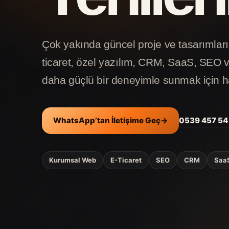
Çok yakında güncel proje ve tasarımları
ticaret, özel yazılım, CRM, SaaS, SEO v
daha güçlü bir deneyimle sunmak için h
0539 457 54
WhatsApp’tan İletişime Geç
→
Kurumsal Web
E-Ticaret
SEO
CRM
Saa