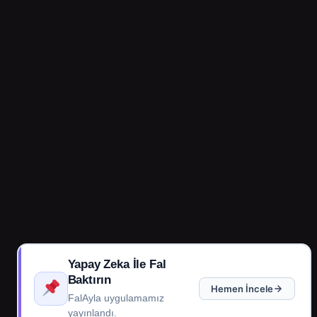
Yapay Zeka İle Fal
Baktırın
Hemen İncele
FalAyla uygulamamız
yayınlandı.