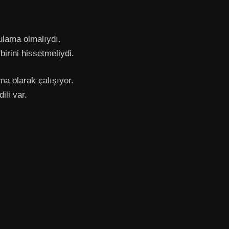
gulama olmalıydı.
birini hissetmeliydi.
ma olarak çalışıyor.
ili var.