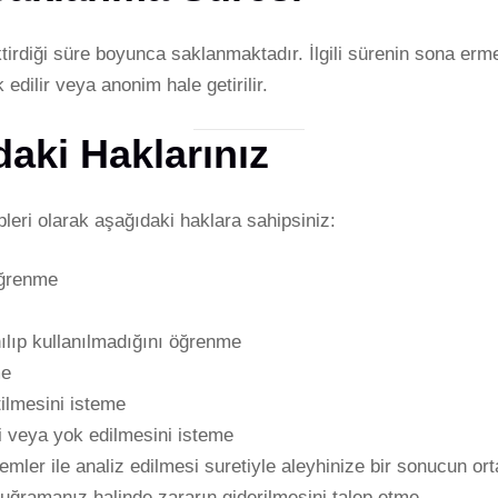
ektirdiği süre boyunca saklanmaktadır. İlgili sürenin sona er
k edilir veya anonim hale getirilir.
aki Haklarınız
eri olarak aşağıdaki haklara sahipsiniz:
 öğrenme
lıp kullanılmadığını öğrenme
me
tilmesini isteme
i veya yok edilmesini isteme
emler ile analiz edilmesi suretiyle aleyhinize bir sonucun or
uğramanız halinde zararın giderilmesini talep etme