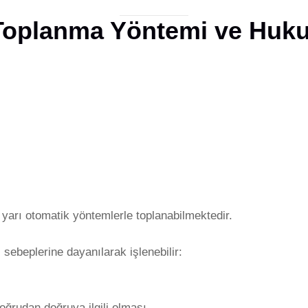
n Toplanma Yöntemi ve Huk
ya yarı otomatik yöntemlerle toplanabilmektedir.
 sebeplerine dayanılarak işlenebilir:
oğrudan doğruya ilgili olması