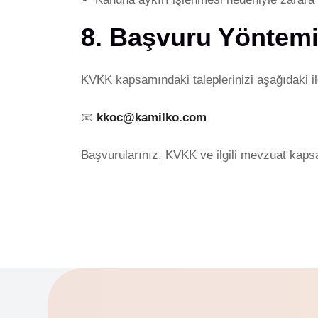
8. Başvuru Yöntem
KVKK kapsamındaki taleplerinizi aşağıdaki ile
📧
kkoc@kamilko.com
Başvurularınız, KVKK ve ilgili mevzuat kapsa