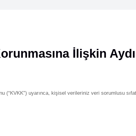
 Korunmasına İlişkin Ayd
u (“KVKK”) uyarınca, kişisel verileriniz veri sorumlusu sıfatı